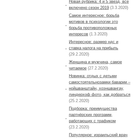
Новая рубрика: 4 и 5 звезд, все
включено сезон 2019
(3.3.2020)
Самое интересное: борьба
мотивов в психологии это
борьба противоположных
интересов
(1.3.2020)
Интересное: размер ндс и
ставка налога на прибыль
(29.2.2020)
Женщина и мужчина, самое
читаемое
(27.2.2020)
Новинка: отдых с детьми
самостоятельнозамки баварии –
нойшванштайн, хоэншвангау,
линдерхоф фото, как добраться
(25.2.2020)
Подборка: преимущества
партнёрских программ,
работающих с трафиком
(23.2.2020)
Популярное: израильский врач