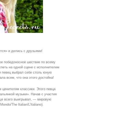
тся» и делись с друзьями!
вое победоносное шествие по всему
петь на одной сцене с исполнителем
ши певец выбрал себе столь юную
ла всем, что она этого достойна!
 ценителям классики. Этого певца
альянкой музыки». Начав с участия
аще всего выигрывал, — мировую
do/The Italian/L’Italiano).