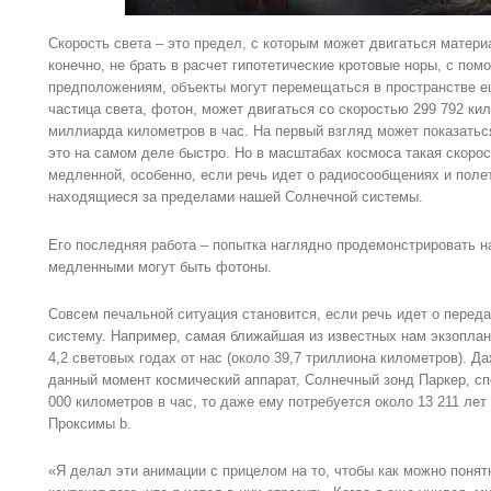
Скорость света – это предел, с которым может двигаться матери
конечно, не брать в расчет гипотетические кротовые норы, с по
предположениям, объекты могут перемещаться в пространстве е
частица света, фотон, может двигаться со скоростью 299 792 ки
миллиарда километров в час. На первый взгляд может показаться
это на самом деле быстро. Но в масштабах космоса такая скоро
медленной, особенно, если речь идет о радиосообщениях и полет
находящиеся за пределами нашей Солнечной системы.
Его последняя работа – попытка наглядно продемонстрировать н
медленными могут быть фотоны.
Совсем печальной ситуация становится, если речь идет о перед
систему. Например, самая ближайшая из известных нам экзоплан
4,2 световых годах от нас (около 39,7 триллиона километров). Д
данный момент космический аппарат, Солнечный зонд Паркер, сп
000 километров в час, то даже ему потребуется около 13 211 лет
Проксимы b.
«Я делал эти анимации с прицелом на то, чтобы как можно понят