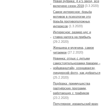
Новая рубрика: 4 и 5 звезд, все
включено сезон 2019
(3.3.2020)
Самое интересное: борьба
мотивов в психологии это
борьба противоположных
интересов
(1.3.2020)
Интересное: размер ндс и
ставка налога на прибыль
(29.2.2020)
Женщина и мужчина, самое
читаемое
(27.2.2020)
Новинка: отдых с детьми
самостоятельнозамки баварии –
нойшванштайн, хоэншвангау,
линдерхоф фото, как добраться
(25.2.2020)
Подборка: преимущества
партнёрских программ,
работающих с трафиком
(23.2.2020)
Популярное: израильский врач