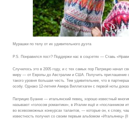
Мурашки по телу от их удивительного дуэта
P.S. Понравился пост? Поддержи нас в соцсетях — Ставь «Нрави
Случилось это в 2005 году, и с тех самых пор Патрицио начал с
миру — от Европы до Австралии и США. Получить приглашение с
такого уровня большая честь. Тем удивительнее, что в партнер
особу. Однако 12-летняя Амира Виллигхаген с первой ноты доказа
Патрицио Буанне — итальянский певец, хорошо известный многим
называют «голосом романтики», в Италии ещё и «посланником ит
во всевозможных конкурсах талантов, — которые он, к слову, ч
известность получил со своим первым альбомом «Итальянец» (Il Mon