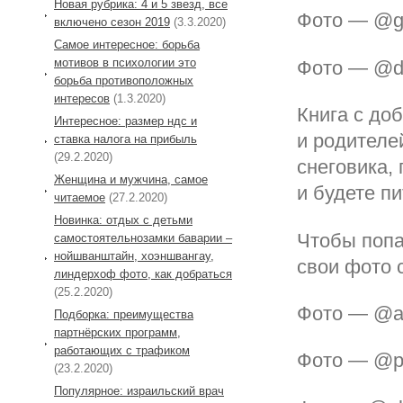
Новая рубрика: 4 и 5 звезд, все
Фото — @go
включено сезон 2019
(3.3.2020)
Самое интересное: борьба
мотивов в психологии это
Фото — @do
борьба противоположных
интересов
(1.3.2020)
Книга с до
Интересное: размер ндс и
и родителе
ставка налога на прибыль
(29.2.2020)
снеговика, 
Женщина и мужчина, самое
и будете п
читаемое
(27.2.2020)
Новинка: отдых с детьми
Чтобы попа
самостоятельнозамки баварии –
нойшванштайн, хоэншвангау,
свои фото 
линдерхоф фото, как добраться
(25.2.2020)
Фото — @a
Подборка: преимущества
партнёрских программ,
работающих с трафиком
Фото — @pa
(23.2.2020)
Популярное: израильский врач