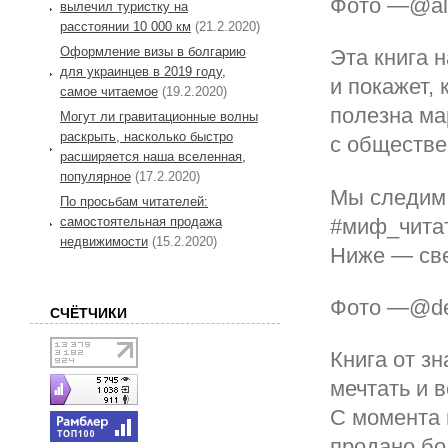
Фото —@ale
вылечил туристку на
расстоянии 10 000 км
(21.2.2020)
Оформление визы в болгарию
Эта книга 
для украинцев в 2019 году,
и покажет,
самое читаемое
(19.2.2020)
полезна ма
Могут ли гравитационные волны
раскрыть, насколько быстро
с обществе
расширяется наша вселенная,
популярное
(17.2.2020)
Мы следим 
По просьбам читателей:
#миф_читат
самостоятельная продажа
недвижимости
(15.2.2020)
Ниже — све
Фото —@de
СЧЁТЧИКИ
Книга от з
мечтать и 
С момента 
продано бо