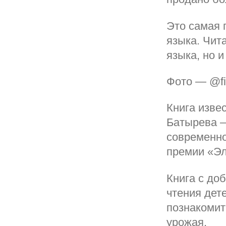
Это самая 
языка. Чит
языка, но и
Фото — @f
Книга изве
Батырева —
современно
премии «Эл
Книга с до
чтения дет
познакомит
урожая.