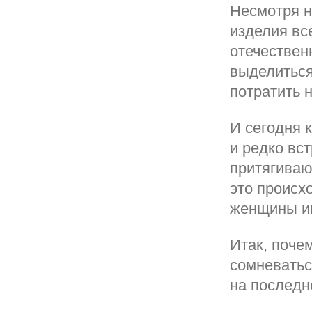
Несмотря н
изделия вс
отечествен
выделиться
потратить 
И сегодня 
и редко вс
притягиваю
это происх
женщины им
Итак, поче
сомневаться
на последн