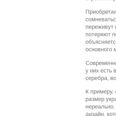
Приобретая
сомневатьс
переживут н
потеряют п
объясняетс
основного 
Современны
у них есть
серебра, в
К примеру,
размер укр
нереально.
дизайн, ко