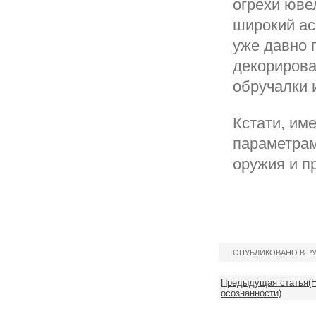
огрехи юве
широкий ас
уже давно 
декорирова
обручалки и
Кстати, им
параметрам
оружия и п
ОПУБЛИКОВАНО В Р
Предыдущая статья(Н
осознанности)