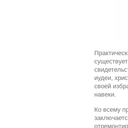
Практическ
существует
свидетельс
иудеи, хри
своей избр
навеки.
Ко всему п
заключаетс
отремонтир