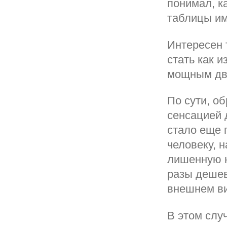
понимал, к
таблицы им
Интересен 
стать как 
мощным дви
По сути, о
сенсацией 
стало еще 
человеку, 
лишенную н
разы дешев
внешнем ви
В этом слу