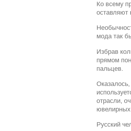
Ко всему п
оставляют 
Необычност
мода так б
Избрав коль
прямом пон
пальцев.
Оказалось,
использует
отрасли, о
ювелирных 
Русский чел