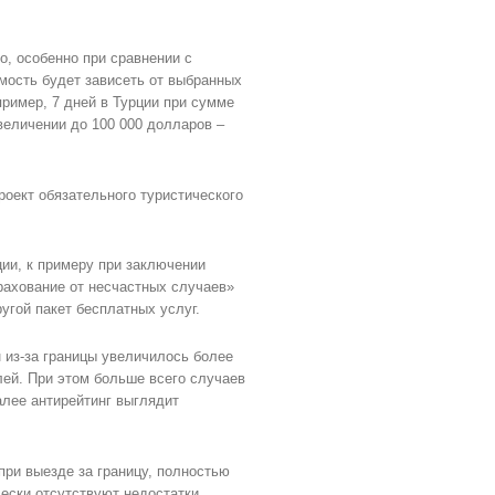
, особенно при сравнении с
мость будет зависеть от выбранных
ример, 7 дней в Турции при сумме
величении до 100 000 долларов –
роект обязательного туристического
ии, к примеру при заключении
трахование от несчастных случаев»
гой пакет бесплатных услуг.
 из-за границы увеличилось более
блей. При этом больше всего случаев
алее антирейтинг выглядит
при выезде за границу, полностью
ески отсутствуют недостатки.