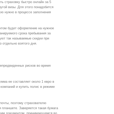
ть страховку быстро онлайн за 5
угой визы. Для этого понадобится
рую нужно в процессе заполнения
нтом будет оформление на нужное
ланируемого срока пребывания за
вуют так называемые скидки при
о отдельно взятого дня.
непредвиденных рисков во время
умма ее составляет около 1 евро в
 компаний и купить полис в режиме
 почты, поэтому страхователю
и планшете. Заверяется такая бумага
ским документом, принимающемся во