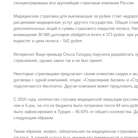
сконцентрированы все крупнейшие страховые компании России.
Медицинская страховка для выезжающих за рубеж стоит недорого
расценками медицинских услуг другого государства. Общая стои
дополнительных опций и суммы страхового покрытия полиса. Нап
возмещения 30 000 долларов обойдётся всего в 373 рубля, при у
вырастет и цена полиса – 542 рубля.
Интересно! Вице-премьер Ольга Голодец поручила разработать п
страхования, однако закон так и не был принят.
Некоторые страховщики предлагают своим клиентам скидки и акц
договора с одной компанией, опции: «Страхование багажа» и «С
подключаются бесплатно. Другая компания может предложить дру
С 2010 года, количество случаев медицинской эвакуации россиян
чем в 6 раз, на что из бюджета было потрачено почти 84 млн.ру
было зафиксировано в Турции – 46,63% от общего количества. Д
следующим образом:
Таким образом, вопрос, обязательная ли медицинская страховка 
раскрыт. У данной услуги есть множество преимуществ и практич