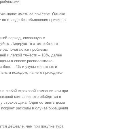
проблемами.
бязывают иметь её при себе. Однако
 во въезде без объяснения причин, а
дший период, связанную с
убеж. Лидируют в этом рейтинге
е располагаются проблемы,
ней и лёгкой тяжести – 16%, далее
ющими в списке расположились
я боль – 4% и укусы животных и
льным исходом, на него приходится
о в любой страховой компании или при
раховой компании, это обойдется в
 у страховщика. Один оставить дома
е покроет расходы в случае обращения
ётся дешевле, чем при покупке тура.