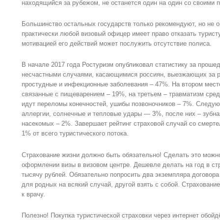
находящийся за рубежом, не останется один на один со своими 
Большинство остальных государств только рекомендуют, но не о
практически любой визовый офицер имеет право отказать туристу
мотивацией его действий может послужить отсутствие полиса.
В начале 2017 года Ростуризм опубликовал статистику за проше
несчастными случаями, касающимися россиян, выезжающих за р
простудные и инфекционные заболевания – 47%. На втором мест
связанные с пищеварением – 19%, на третьем – травматизм сред
идут переломы конечностей, ушибы позвоночников – 7%. Следу
аллергии, солнечные и тепловые удары — 3%, после них – зубна
насекомых – 2%. Завершает рейтинг страховой случай со смерте
1% от всего туристического потока.
Страхование жизни должно быть обязательно! Сделать это можн
оформлении визы в визовом центре. Дешевле делать на год в ст
тысячу рублей. Обязательно попросить два экземпляра договора
для родных на всякий случай, другой взять с собой. Страховани
к врачу.
Полезно! Покупка туристической страховки через интернет обойд