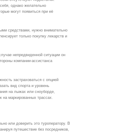
 себя, однако желательно
орые могут появиться при её
ными средствами, нужно внимательно
енсирует только покупку лекарств и
 случае непредвиденной ситуации он
стороны компании-ассистанса
жность застраховаться с опцией
азать вид спорта и уровень
ания на лыжах или сноуборде,
к на маркированных трассах.
ьно или доверить это туроператору. В
ланируя путешествие без посредников,