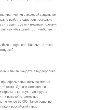
нты увеличения страховой защиты во
можно выбрать одну или несколько
 ситуации. Все они платные поэтому,
з личных убеждений. Вот наиболее
бойтись недешево. Как быть в такой
 отпуске?
раны Азии вы найдёте в видеоролике.
ю при оформлении визы во многие
 для этого. Однако желательно
и страны, в которую планируется
ит, и высокой стоимостью
ю не менее 50 000. Такое решение
туации российский турист,