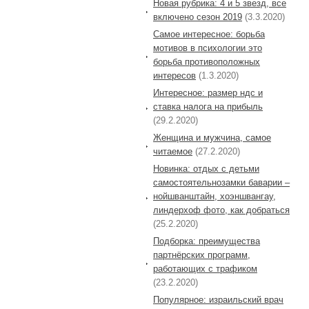
Новая рубрика: 4 и 5 звезд, все
включено сезон 2019
(3.3.2020)
Самое интересное: борьба
мотивов в психологии это
борьба противоположных
интересов
(1.3.2020)
Интересное: размер ндс и
ставка налога на прибыль
(29.2.2020)
Женщина и мужчина, самое
читаемое
(27.2.2020)
Новинка: отдых с детьми
самостоятельнозамки баварии –
нойшванштайн, хоэншвангау,
линдерхоф фото, как добраться
(25.2.2020)
Подборка: преимущества
партнёрских программ,
работающих с трафиком
(23.2.2020)
Популярное: израильский врач