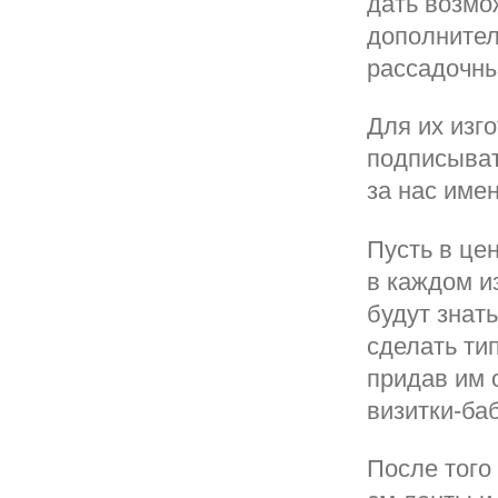
дать возмо
дополните
рассадочны
Для их изго
подписыват
за нас име
Пусть в це
в каждом из
будут знать
сделать ти
придав им 
визитки-ба
После того