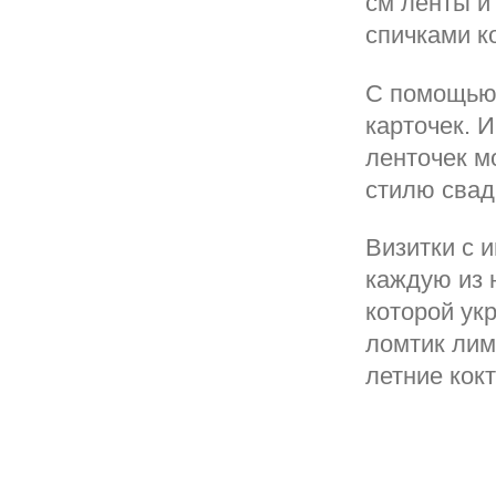
см ленты и
спичками к
С помощью 
карточек. 
ленточек м
стилю свад
Визитки с 
каждую из 
которой ук
ломтик лим
летние кок