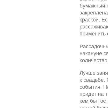
бумажный к
закреплена
краской. Е
рассаживаю
применить 
Рассадочны
накануне с
количество 
Лучше заня
к свадьбе.
события. На
придет на т
кем бы гос
гостей буде