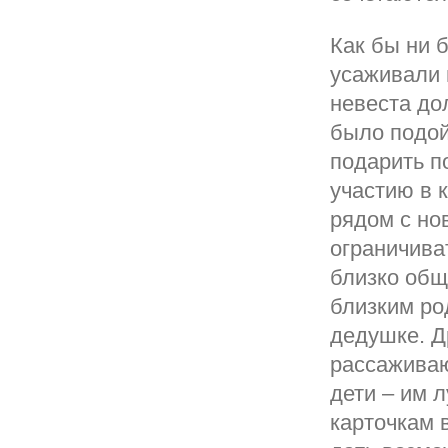
Как бы ни 
усаживали г
невеста до
было подой
подарить п
участию в 
рядом с но
ограничива
близко общ
близким ро
дедушке. Д
рассаживаю
дети – им 
карточкам 