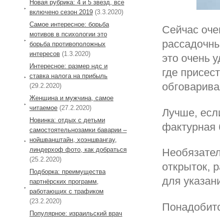
Новая рубрика: 4 и 5 звезд, все
включено сезон 2019
(3.3.2020)
Самое интересное: борьба
Сейчас оче
мотивов в психологии это
рассадочны
борьба противоположных
интересов
(1.3.2020)
это очень 
Интересное: размер ндс и
где присест
ставка налога на прибыль
обговарива
(29.2.2020)
Женщина и мужчина, самое
читаемое
(27.2.2020)
Лучше, есл
Новинка: отдых с детьми
фактурная 
самостоятельнозамки баварии –
нойшванштайн, хоэншвангау,
линдерхоф фото, как добраться
Необязател
(25.2.2020)
открыток, 
Подборка: преимущества
для указан
партнёрских программ,
работающих с трафиком
(23.2.2020)
Понадобитс
Популярное: израильский врач