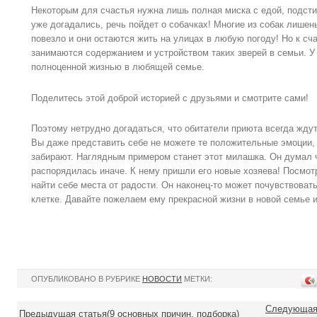
Некоторым для счастья нужна лишь полная миска с едой, подсти
уже догадались, речь пойдет о собачках! Многие из собак лишен
повезло и они остаются жить на улицах в любую погоду! Но к сч
занимаются содержанием и устройством таких зверей в семьи. У 
полноценной жизнью в любящей семье.
Поделитесь этой доброй историей с друзьями и смотрите сами!
Поэтому нетрудно догадаться, что обитатели приюта всегда ждут
Вы даже представить себе не можете те положительные эмоции, 
забирают. Наглядным примером станет этот милашка. Он думал ч
распорядилась иначе. К нему пришли его новые хозяева! Посмотр
найти себе места от радости. Он наконец-то может почувствоват
клетке. Давайте пожелаем ему прекрасной жизни в новой семье 
ОПУБЛИКОВАНО В РУБРИКЕ
НОВОСТИ
МЕТКИ:
Следующая 
Предыдущая статья(9 основных причин, подборка)