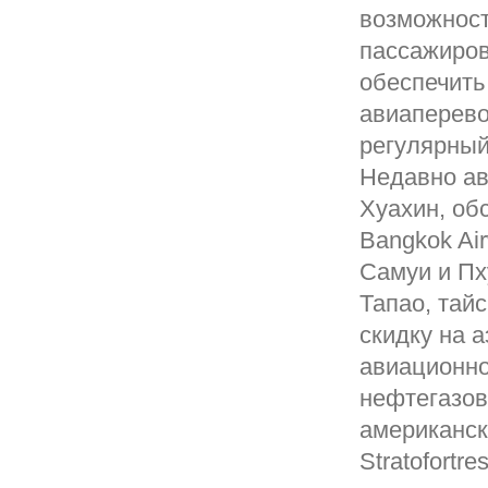
возможност
пассажиров
обеспечить
авиаперево
регулярный
Недавно ав
Хуахин, об
Bangkok Ai
Самуи и Пх
Тапао, тай
скидку на 
авиационно
нефтегазов
американск
Stratofortr