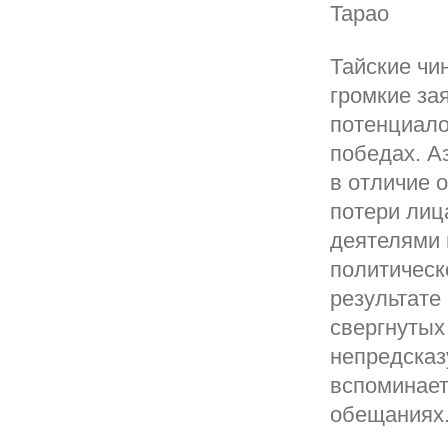
Tapao
Тайские чи
громкие за
потенциало
победах. А
в отличие 
потери лиц
деятелями 
политическ
результате
свергнутых
непредсказу
вспоминает
обещаниях.