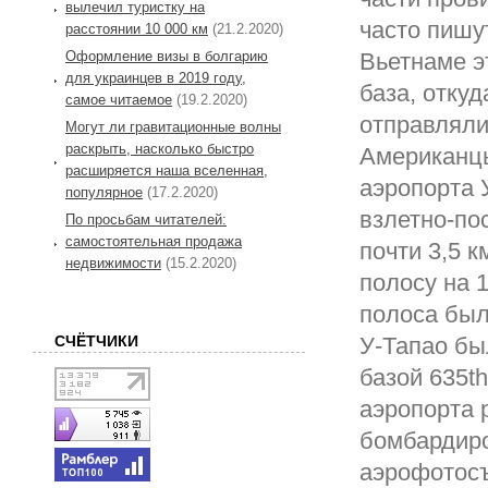
вылечил туристку на
часто пишу
расстоянии 10 000 км
(21.2.2020)
Оформление визы в болгарию
Вьетнаме э
для украинцев в 2019 году,
база, отку
самое читаемое
(19.2.2020)
отправляли
Могут ли гравитационные волны
раскрыть, насколько быстро
Американцы
расширяется наша вселенная,
аэропорта 
популярное
(17.2.2020)
взлетно-по
По просьбам читателей:
самостоятельная продажа
почти 3,5 к
недвижимости
(15.2.2020)
полосу на 1
полоса был
СЧЁТЧИКИ
У-Тапао бы
базой 635t
аэропорта 
бомбардиро
аэрофотосъ