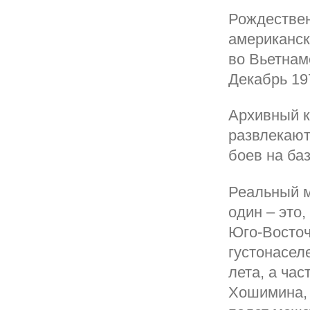
Рождествен
американск
во Вьетнаме
Декабрь 19
Архивный к
развлекают
боев на ба
Реальный м
один – это
Юго-Восточ
густонасел
лета, а ча
Хошимина, 