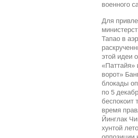
военного с
Для привле
министерст
Тапао в аэр
раскрученн
этой идеи о
«Паттайя» 
ворот» Бан
блокады оп
по 5 декаб
беспокоит 
время прав
Йинглак Чи
хунтой лет
оппозиции н