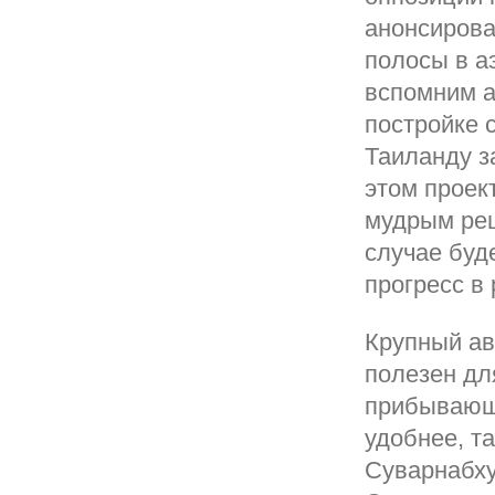
анонсирова
полосы в а
вспомним а
постройке 
Таиланду з
этом проек
мудрым реш
случае буд
прогресс в
Крупный ав
полезен дл
прибывающи
удобнее, та
Суварнабху