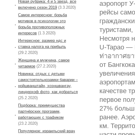
Новая рубрика: 4 и 5 звезд, все
аэропорт У
включено сезон 2019
(3.3.2020)
рейсы само
Самое интересное: борьба
граждански
мотивов в психологии это
борьба противоположных
туристами,
интересов
(1.3.2020)
Несмотря н
Интересное: размер ндс и
U-Tapao — P
ставка налога на прибыль
(29.2.2020)
ท่าอากาศยา
Женщина и мужчина, самое
от Бангкока
читаемое
(27.2.2020)
увеличения
Новинка: отдых с детьми
самостоятельнозамки баварии –
аэропортам
нойшванштайн, хоэншвангау,
качестве т
линдерхоф фото, как добраться
(25.2.2020)
первое пол
Подборка: преимущества
27% больше
партнёрских программ,
ранее. Аэр
работающих с трафиком
(23.2.2020)
км. Террит
Популярное: израильский врач
части прови