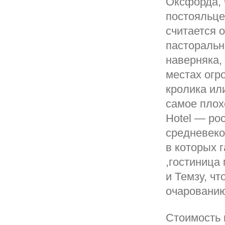
Оксфорда, 
постояльце
считается 
пасторальн
наверняка,
местах огр
кролика ил
самое плохо
Hotel — ро
средневеко
в которых 
,гостиница
и Темзу, ч
очаровани
Стоимость 