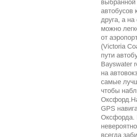
выбранной 
автобусов 
друга, а на
можно легк
от аэропорт
(Victoria С
пути автобу
Bayswater r
на автовок
самые лучш
чтобы набл
Оксфорд.Н
GPS навига
Оксфорда. 
невероятно
всегда заб