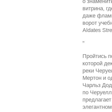
о знаменит
витрина, г
даже флами
ворот учебн
Aldates Str
"
Пройтись п
которой де
реки Черуе
Мертон и о
Чарльз Дод
по Черуелл 
предлагает
элегантном