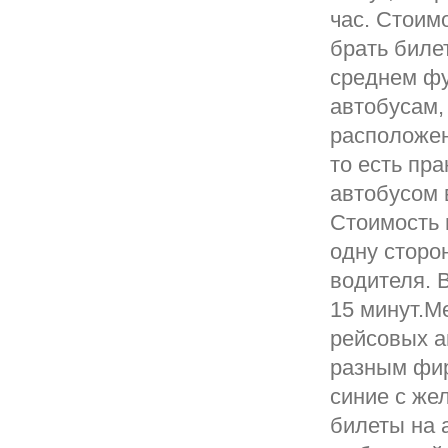
час. Стоимо
брать биле
среднем фу
автобусам,
расположен
то есть пр
автобусом 
Стоимость 
одну сторо
водителя. 
15 минут.М
рейсовых а
разным фир
синие с же
билеты на 