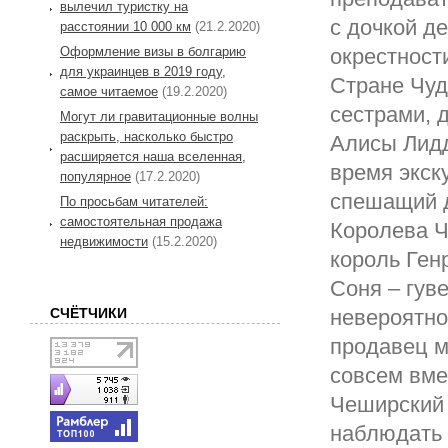
вылечил туристку на
с дочкой д
расстоянии 10 000 км
(21.2.2020)
Оформление визы в болгарию
окрестност
для украинцев в 2019 году,
Стране Чуде
самое читаемое
(19.2.2020)
сестрами, 
Могут ли гравитационные волны
раскрыть, насколько быстро
Алисы Лидд
расширяется наша вселенная,
время экск
популярное
(17.2.2020)
спешащий д
По просьбам читателей:
самостоятельная продажа
Королева Ч
недвижимости
(15.2.2020)
король Ген
Соня – гув
СЧЁТЧИКИ
невероятно
продавец м
совсем вме
Чеширский 
наблюдать 