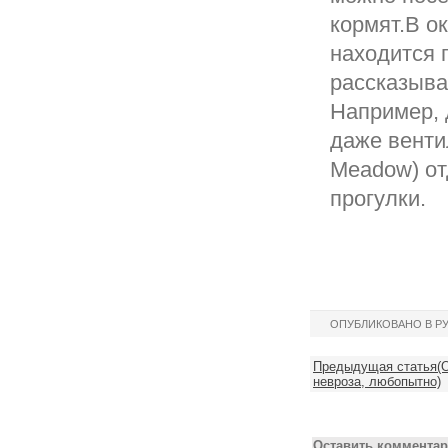
кормят.В о
находится 
рассказыва
Например, 
даже венти
Meadow) от
прогулки.
ОПУБЛИКОВАНО В Р
Предыдущая статья(О
невроза, любопытно)
Оставить комментар