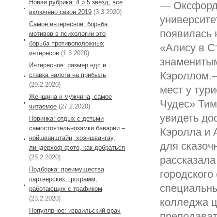
Новая рубрика: 4 и 5 звезд, все
— Оксфорд 
включено сезон 2019
(3.3.2020)
университет
Самое интересное: борьба
появилась 
мотивов в психологии это
борьба противоположных
«Алису в С
интересов
(1.3.2020)
знамениты
Интересное: размер ндс и
Кэроллом.
ставка налога на прибыль
(29.2.2020)
мест у тур
Женщина и мужчина, самое
Чудес» Тим
читаемое
(27.2.2020)
увидеть до
Новинка: отдых с детьми
самостоятельнозамки баварии –
Кэролла и 
нойшванштайн, хоэншвангау,
для сказоч
линдерхоф фото, как добраться
(25.2.2020)
рассказала
Подборка: преимущества
городского
партнёрских программ,
специальны
работающих с трафиком
(23.2.2020)
колледжа ц
Популярное: израильский врач
преподават