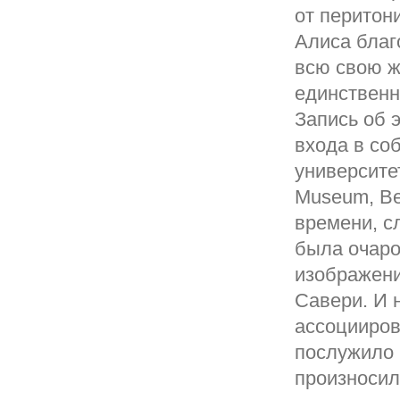
от перитон
Алиса благ
всю свою ж
единственн
Запись об 
входа в со
университе
Museum, Be
времени, с
была очаро
изображени
Савери. И 
ассоцииров
послужило 
произносил