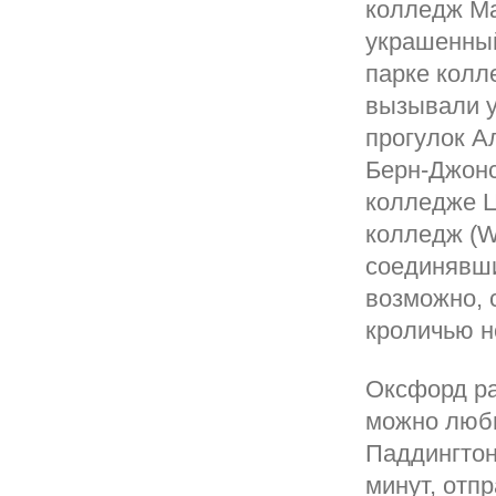
колледж Маг
украшенный
парке колл
вызывали у
прогулок А
Берн-Джонс
колледже Ц
колледж (Wo
соединявши
возможно, 
кроличью но
Оксфорд ра
можно любы
Паддингтон
минут, отп