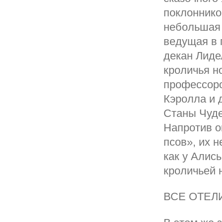
поклоннико
небольшая 
ведущая в 
декан Лиде
кроличья н
профессоро
Кэролла и 
Станы Чудес
Напротив о
псов», их 
как у Алис
кроличьей 
ВСЕ ОТЕЛ