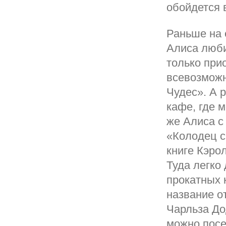
обойдется 
Раньше на 
Алиса люби
только прио
всевозможн
Чудес». А 
кафе, где 
же Алиса с
«Колодец с 
книге Кэро
Туда легко
прокатных 
название о
Чарльза До
можно посе