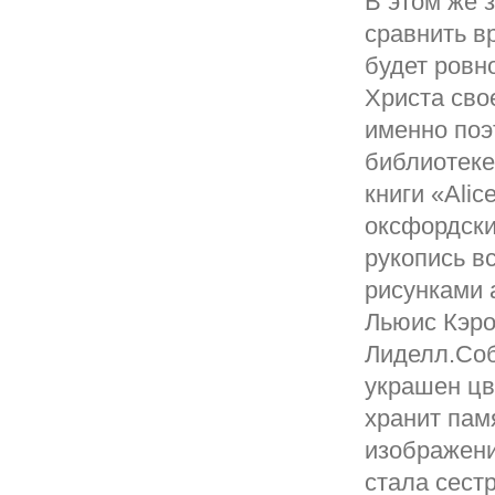
В этом же 
сравнить в
будет ровно
Христа сво
именно поэ
библиотеке
книги «Alic
оксфордски
рукопись в
рисунками 
Льюис Кэро
Лиделл.Соб
украшен цв
хранит пам
изображени
стала сест