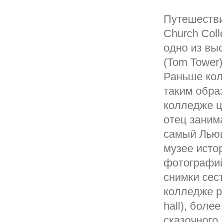
Путешестви
Church Coll
одно из вы
(Tom Tower
Раньше кол
таким обра
колледже ц
отец заним
самый Льюи
музее исто
фотографий
снимки сест
колледже р
hall), боле
сказочного