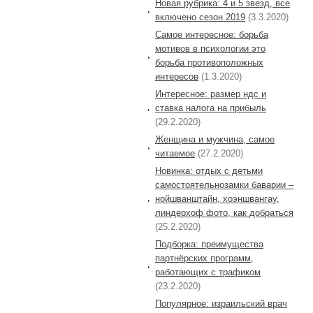
Новая рубрика: 4 и 5 звезд, все
включено сезон 2019
(3.3.2020)
Самое интересное: борьба
мотивов в психологии это
борьба противоположных
интересов
(1.3.2020)
Интересное: размер ндс и
ставка налога на прибыль
(29.2.2020)
Женщина и мужчина, самое
читаемое
(27.2.2020)
Новинка: отдых с детьми
самостоятельнозамки баварии –
нойшванштайн, хоэншвангау,
линдерхоф фото, как добраться
(25.2.2020)
Подборка: преимущества
партнёрских программ,
работающих с трафиком
(23.2.2020)
Популярное: израильский врач